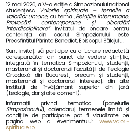
12 mai 2026, a V-a ediție a Simpozionului național
studențesc
Valorile spirituale – temelie a
valorilor umane
, cu tema „
Relațiile interumane.
Provocări contemporane și abordări
interdisciplinare”.
Invitatul de onoare pentru
conferința din cadrul Simpozionului este
Preasfințitul Părinte Benedict, Episcopul Sălajului.
Sunt invitați să participe cu o lucrare redactată
corespunzător din punct de vedere științific,
integrată în tematica Simpozionului, studenții,
masteranzii și doctoranzii Facultății de Teologie
Ortodoxă din București, precum și studenții,
masteranzii și doctoranzii interesați din alte
instituții de învățământ superior din țară
(teologie, dar și alte domenii).
Informații privind tematica (panelurile
Simpozionului
), calendarul, termenele limită și
condițiile de participare pot fi vizualizate pe
pagina web a evenimentului:
www.valori-
spirituale.ro
.