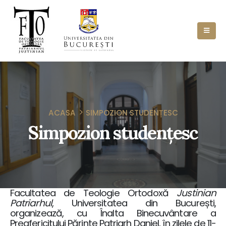
ACASA
SIMPOZION STUDENȚESC
Simpozion studențesc
Facultatea de Teologie Ortodoxă
Justinian
Patriarhul
, Universitatea din București,
organizează, cu Înalta Binecuvântare a
Preafericitului Părinte Patriarh Daniel, în zilele de 11-